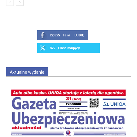
22,855
Fani
LUBIĘ
822
Obserwujący
OBSERWUJ
Aktualne wydanie