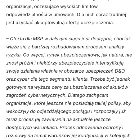
Codzienny newsletter
organizacje, oczekujące wysokich limitów
(pn-pt)
odpowiedzialności w umowach. Dla nich coraz trudniej
Szkolenia i konferencje
Nowe produkty
jest uzyskać akceptowalną ofertę ubezpieczenia.
ubezpieczeniowe
Praca w
– Oferta dla MŚP w dalszym ciągu jest dostępna, chociaż
ubezpieczeniach
wiąże się z bardziej rozbudowanym procesem analizy
Podcasty
ryzyka. Co więcej, rynek ubezpieczeniowy, jak natura, nie
Zaakceptuj
Warunki
znosi próżni i niektórzy ubezpieczyciele intensyfikują
korzystania
oraz
Polityka
swoje działania właśnie w obszarze ubezpieczeń D&O
prywatności
oraz cyber dla tego segmentu klienta. Trzeba być jednak
gotowym na wyższe ceny za ubezpieczenia od skutków
Zapisz
zagrożeń cybernetycznych. Dlatego zachęcam
organizacje, które jeszcze nie posiadają takiej polisy, aby
wskoczyły do odjeżdżającego pociągu i rozpoczęły już
teraz proces jej zawierania na aktualnie jeszcze
dostępnych warunkach. Proces odnowienia ochrony i
rozmowy na temat warunków jej kontynuacji w kolejnych