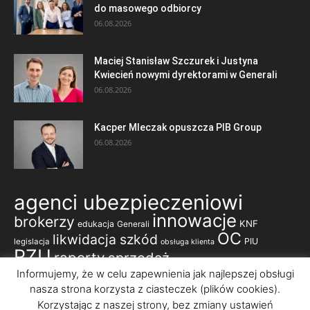
do masowego odbiorcy
06.08.2026
Maciej Stanisław Szczurek i Justyna
Kwiecień nowymi dyrektorami w Generali
06.08.2026
Kacper Mleczak opuszcza PIB Group
06.08.2026
agenci ubezpieczeniowi
innowacje
brokerzy
KNF
edukacja
Generali
OC
likwidacja szkód
PIU
legislacja
obsługa klienta
PZU
raporty
sprzedaż
ubezpieczenia komunikacyjne
Informujemy, że w celu zapewnienia jak najlepszej obsługi
nasza strona korzysta z ciasteczek (plików cookies).
ubezpieczenia majątkowe
ubezpieczenia korporacyjne
ubezpieczenia na życie
Korzystając z naszej strony, bez zmiany ustawień
ubezpieczenia