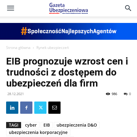
Gazeta
Ubezpieczeniowa
Strona główna
Rynek ubezpieczeń
EIB prognozuje wzrost cen i
–
trudności z dostępem do
ubezpieczeń dla firm
Portal
28.12.2021
986
0
TAGI
cyber
EIB
ubezpieczenia D&O
ubezpieczenia korporacyjne