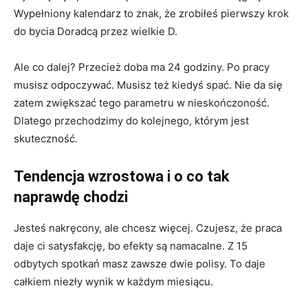
Wypełniony kalendarz to znak, że zrobiłeś pierwszy krok
do bycia Doradcą przez wielkie D.
Miło Cię widzieć. Zapisz się
na newsletter
Ale co dalej? Przecież doba ma 24 godziny. Po pracy
ubezpieczeniowy!
musisz odpoczywać. Musisz też kiedyś spać. Nie da się
zatem zwiększać tego parametru w nieskończoność.
Dlatego przechodzimy do kolejnego, którym jest
skuteczność.
Codzienny newsletter
Tendencja wzrostowa i o co tak
(pn-pt)
Szkolenia i konferencje
naprawdę chodzi
Nowe produkty
ubezpieczeniowe
Jesteś nakręcony, ale chcesz więcej. Czujesz, że praca
Praca w
daje ci satysfakcję, bo efekty są namacalne. Z 15
ubezpieczeniach
Podcasty
odbytych spotkań masz zawsze dwie polisy. To daje
całkiem niezły wynik w każdym miesiącu.
Zaakceptuj
Warunki
korzystania
oraz
Polityka