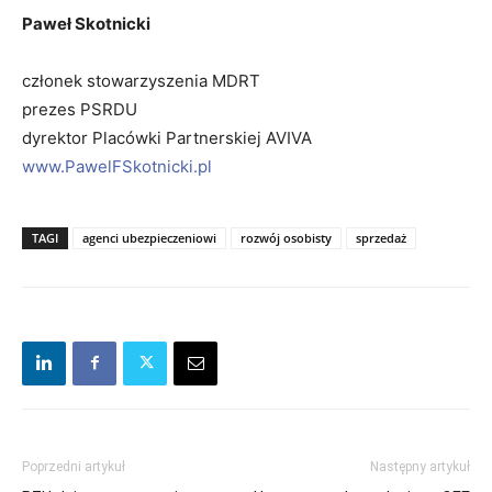
Paweł Skotnicki
członek stowarzyszenia MDRT
prezes PSRDU
dyrektor Placówki Partnerskiej AVIVA
www.PawelFSkotnicki.pl
TAGI
agenci ubezpieczeniowi
rozwój osobisty
sprzedaż
Poprzedni artykuł
Następny artykuł