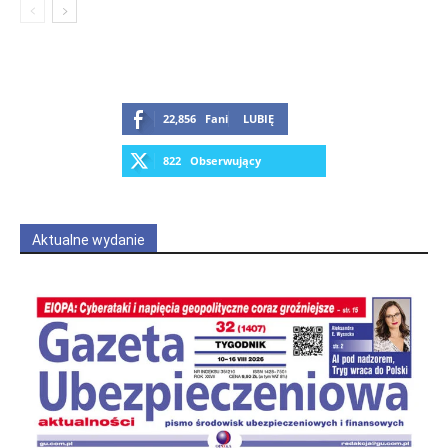
22,856
Fani
LUBIĘ
822
Obserwujący
OBSERWUJ
Aktualne wydanie