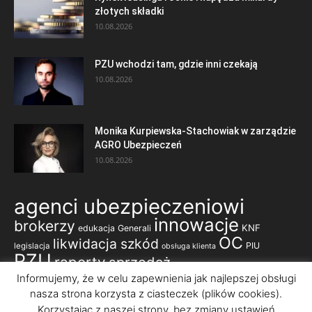
złotych składki
10.08.2026
PZU wchodzi tam, gdzie inni czekają
10.08.2026
Monika Kurpiewska-Stachowiak w zarządzie
AGRO Ubezpieczeń
10.08.2026
agenci ubezpieczeniowi
innowacje
brokerzy
KNF
edukacja
Generali
OC
likwidacja szkód
PIU
legislacja
obsługa klienta
PZU
raporty
sprzedaż
ubezpieczenia komunikacyjne
Informujemy, że w celu zapewnienia jak najlepszej obsługi
nasza strona korzysta z ciasteczek (plików cookies).
ubezpieczenia majątkowe
ubezpieczenia korporacyjne
ubezpieczenia na życie
Korzystając z naszej strony, bez zmiany ustawień