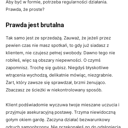
Aby być w formie, potrzeba regularności działania.
Prawda, że proste?
Prawda jest brutalna
Tak samo jest ze sprzedażą. Zauważ, że jeżeli przez
pewien czas nie masz spotkań, to gdy już siadasz z
klientem, nie czujesz pełnej swobody. Dawno tego nie
robiłeś, więc są obszary niepewności. O czymś
zapomnisz. Trochę się gubisz. Niegdyś błyskotliwe
wtrącenia wychodzą, delikatnie mówiąc, niezgrabnie.
Żart, który zawsze się sprawdzał, brzmi żenująco.
Zbaczasz ze ścieżki w niekontrolowany sposób.
Klient podświadomie wyczuwa twoje mieszane uczucia i
przyjmuje asekuracyjną postawę. Trzyma niewidoczną
gołym okiem gardę. Zaczyna działać bezwarunkowy
odruch samoobronny. Nie przekonałeś go do odsłonięcia