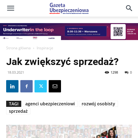
Gazeta
Ubezpieczeniowa
Strona główna
Inspiracje
Jak zwiększyć sprzedaż?
–
18.03.2021
1298
0
Portal
TAGI
agenci ubezpieczeniowi
rozwój osobisty
sprzedaż