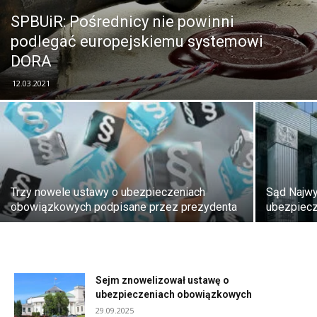
SPBUiR: Pośrednicy nie powinni
podlegać europejskiemu systemowi
DORA
12.03.2021
Trzy nowele ustawy o ubezpieczeniach
Sąd Najwy
obowiązkowych podpisane przez prezydenta
ubezpiecz
Sejm znowelizował ustawę o
ubezpieczeniach obowiązkowych
29.09.2025