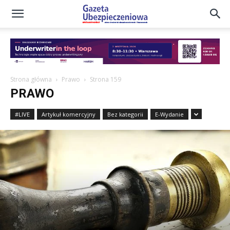
Gazeta
Ubezpieczeniowa
Strona główna
Prawo
Strona 159
PRAWO
–
#LIVE
Artykuł komercyjny
Bez kategorii
E-Wydanie
Portal