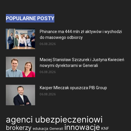
POPULARNE POSTY
Phinance ma 444 mln zł aktywów i wychodzi
do masowego odbiorcy
06.08.2026
Maciej Stanisław Szczurek i Justyna Kwiecień
nowymi dyrektorami w Generali
06.08.2026
Kacper Mleczak opuszcza PIB Group
06.08.2026
agenci ubezpieczeniowi
innowacje
brokerzy
KNF
edukacja
Generali