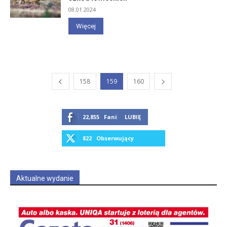
08.01.2024
Więcej
158
159
160
22,855
Fani
LUBIĘ
822
Obserwujący
OBSERWUJ
Aktualne wydanie