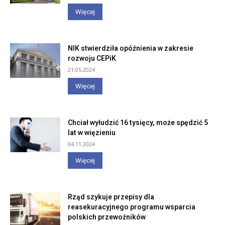
Więcej
NIK stwierdziła opóźnienia w zakresie
rozwoju CEPiK
21.05.2024
Więcej
Chciał wyłudzić 16 tysięcy, może spędzić 5
lat w więzieniu
04.11.2024
Więcej
Rząd szykuje przepisy dla
reasekuracyjnego programu wsparcia
polskich przewoźników