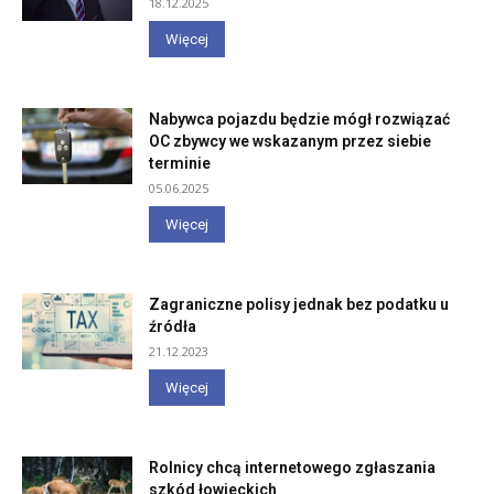
18.12.2025
Więcej
Nabywca pojazdu będzie mógł rozwiązać
OC zbywcy we wskazanym przez siebie
terminie
05.06.2025
Więcej
Zagraniczne polisy jednak bez podatku u
źródła
21.12.2023
Więcej
Rolnicy chcą internetowego zgłaszania
szkód łowieckich