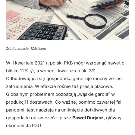
Źródło zdjęcia: 123rf.com
W II kwartale 2021 r. polski PKB mógł wzrosnąć nawet o
blisko 12% r/r, a wobec I kwartału o ok. 3%.
Odbudowująca się gospodarka generuje mocny wzrost
zatrudnienia. W efekcie rośnie też presja płacowa.
Globalnym problemem pozostają „wąskie gardła” w
produkcji i dostawach. Co ważne, pomimo czwartej fali
pandemii jest nadzieja na uniknięcie dotkliwych dla
gospodarki ograniczeń – pisze
Paweł Durjasz
, główny
ekonomista PZU.