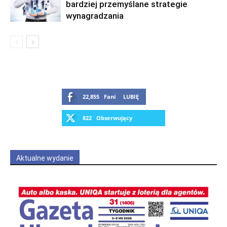
bardziej przemyślane strategie
wynagradzania
22,855
Fani
LUBIĘ
822
Obserwujący
OBSERWUJ
Aktualne wydanie