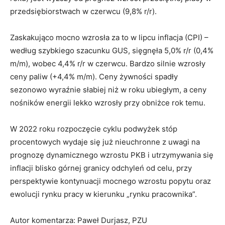
przedsiębiorstwach w czerwcu (9,8% r/r).
Zaskakująco mocno wzrosła za to w lipcu inflacja (CPI) –
według szybkiego szacunku GUS, sięgnęła 5,0% r/r (0,4%
m/m), wobec 4,4% r/r w czerwcu. Bardzo silnie wzrosły
ceny paliw (+4,4% m/m). Ceny żywności spadły
sezonowo wyraźnie słabiej niż w roku ubiegłym, a ceny
nośników energii lekko wzrosły przy obniżce rok temu.
W 2022 roku rozpoczęcie cyklu podwyżek stóp
procentowych wydaje się już nieuchronne z uwagi na
prognozę dynamicznego wzrostu PKB i utrzymywania się
inflacji blisko górnej granicy odchyleń od celu, przy
perspektywie kontynuacji mocnego wzrostu popytu oraz
ewolucji rynku pracy w kierunku „rynku pracownika”.
Autor komentarza: Paweł Durjasz, PZU