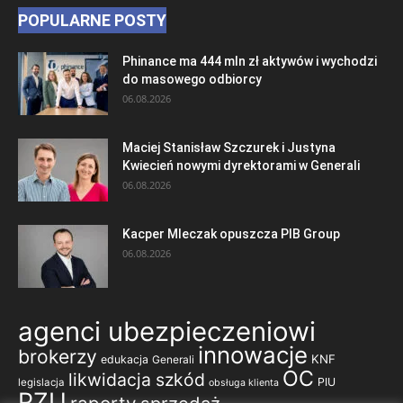
POPULARNE POSTY
Phinance ma 444 mln zł aktywów i wychodzi
do masowego odbiorcy
06.08.2026
Maciej Stanisław Szczurek i Justyna
Kwiecień nowymi dyrektorami w Generali
06.08.2026
Kacper Mleczak opuszcza PIB Group
06.08.2026
agenci ubezpieczeniowi
innowacje
brokerzy
KNF
edukacja
Generali
OC
likwidacja szkód
PIU
legislacja
obsługa klienta
PZU