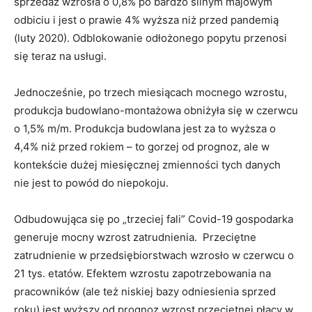
sprzedaż wzrosła o 0,8% po bardzo silnym majowym
odbiciu i jest o prawie 4% wyższa niż przed pandemią
(luty 2020). Odblokowanie odłożonego popytu przenosi
się teraz na usługi.
Jednocześnie, po trzech miesiącach mocnego wzrostu,
produkcja budowlano-montażowa obniżyła się w czerwcu
o 1,5% m/m. Produkcja budowlana jest za to wyższa o
4,4% niż przed rokiem – to gorzej od prognoz, ale w
kontekście dużej miesięcznej zmienności tych danych
nie jest to powód do niepokoju.
Odbudowująca się po „trzeciej fali” Covid-19 gospodarka
generuje mocny wzrost zatrudnienia. Przeciętne
zatrudnienie w przedsiębiorstwach wzrosło w czerwcu o
21 tys. etatów. Efektem wzrostu zapotrzebowania na
pracowników (ale też niskiej bazy odniesienia sprzed
roku) jest wyższy od prognoz wzrost przeciętnej płacy w