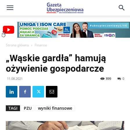
Gazeta
Ubezpieczeniowa
Strona główna
Finanse
„Wąskie gardła” hamują
–
ożywienie gospodarcze
11.08.2021
899
0
Portal
TAGI
PZU
wyniki finansowe