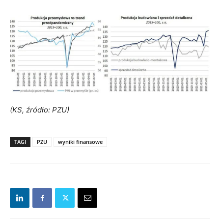
(KS, źródło: PZU)
TAGI
PZU
wyniki finansowe