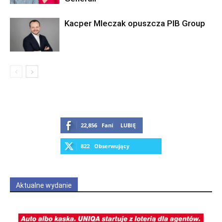
Kacper Mleczak opuszcza PIB Group
22,856
Fani
LUBIĘ
822
Obserwujący
OBSERWUJ
Aktualne wydanie