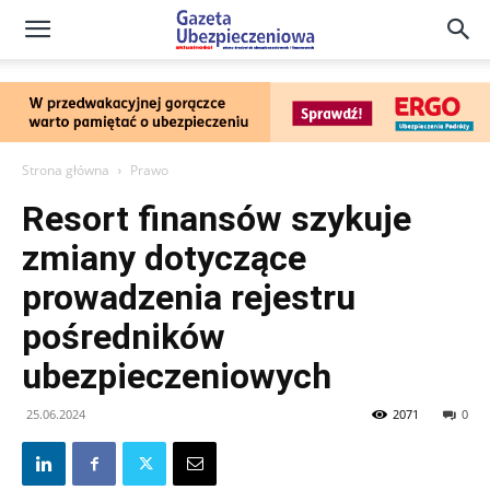
Gazeta
Ubezpieczeniowa
Strona główna
Prawo
Resort finansów szykuje
–
zmiany dotyczące
prowadzenia rejestru
Portal
pośredników
ubezpieczeniowych
25.06.2024
2071
0