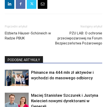
Poprzedni artykuł
Następny artykuł
Elżbieta Häuser-Schöneich w
PZU LAB: O ochronie
Radzie PBUK
przeciwpożarowej na Forum
Bezpieczeństwa Pożarowego
PODOBNE ARTYKUŁY
Phinance ma 444 mln zł aktywów i
wychodzi do masowego odbiorcy
Maciej Stanisław Szczurek i Justyna
Kwiecień nowymi dyrektorami w
Generali