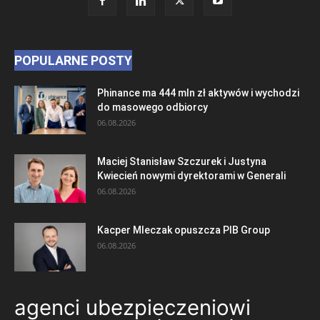
POPULARNE POSTY
Phinance ma 444 mln zł aktywów i wychodzi
do masowego odbiorcy
06.08.2026
Maciej Stanisław Szczurek i Justyna
Kwiecień nowymi dyrektorami w Generali
06.08.2026
Kacper Mleczak opuszcza PIB Group
06.08.2026
agenci ubezpieczeniowi