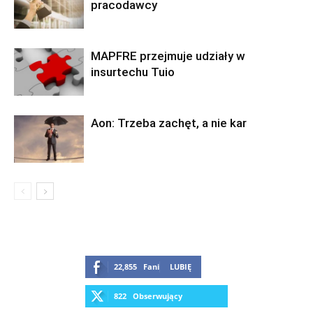
pracodawcy
MAPFRE przejmuje udziały w
insurtechu Tuio
Aon: Trzeba zachęt, a nie kar
22,855
Fani
LUBIĘ
822
Obserwujący