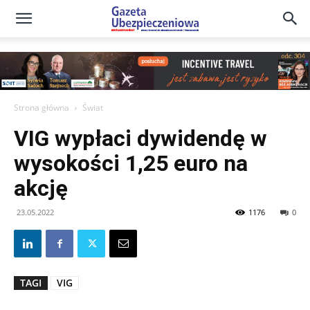
Gazeta
Ubezpieczeniowa
Strona główna
Świat
VIG wypłaci dywidendę w
–
wysokości 1,25 euro na
akcję
Portal
23.05.2022
1176
0
TAGI
VIG