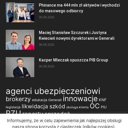
Phinance ma 444 mln zł aktywów i wychodzi
do masowego odbiorcy
06.08.2026
Maciej Stanisław Szczurek i Justyna
Kwiecień nowymi dyrektorami w Generali
06.08.2026
Kacper Mleczak opuszcza PIB Group
06.08.2026
agenci ubezpieczeniowi
innowacje
brokerzy
KNF
edukacja
Generali
OC
likwidacja szkód
PIU
legislacja
obsługa klienta
PZU
raporty
sprzedaż
ubezpieczenia komunikacyjne
Informujemy, że w celu zapewnienia jak najlepszej obsługi
nasza strona korzysta z ciasteczek (plików cookies).
ubezpieczenia majątkowe