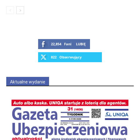
22,854
Fani
LUBIĘ
822
Obserwujący
OBSERWUJ
Aktualne wydanie