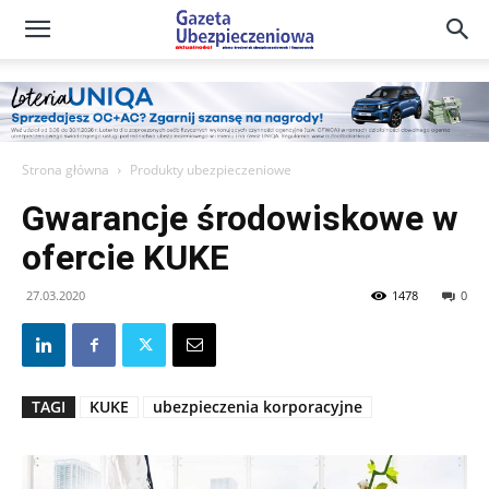
Gazeta
Ubezpieczeniowa
Strona główna
Produkty ubezpieczeniowe
Gwarancje środowiskowe w
–
ofercie KUKE
27.03.2020
1478
0
Portal
TAGI
KUKE
ubezpieczenia korporacyjne