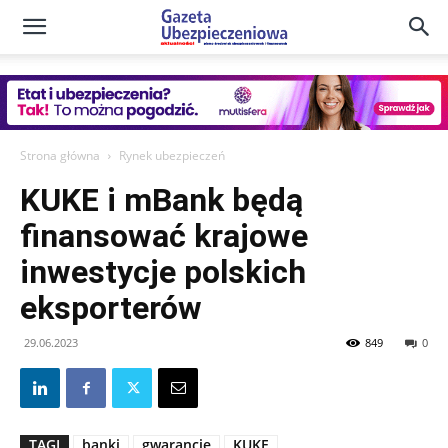
Gazeta
Ubezpieczeniowa
Strona główna
Rynek ubezpieczeń
KUKE i mBank będą
–
finansować krajowe
inwestycje polskich
Portal
eksporterów
29.06.2023
849
0
TAGI
banki
gwarancje
KUKE