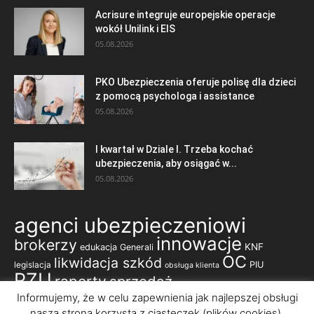
Acrisure integruje europejskie operacje
wokół Unilink i EIS
05.08.2026
PKO Ubezpieczenia oferuje polisę dla dzieci
z pomocą psychologa i assistance
05.08.2026
I kwartał w Dziale I. Trzeba kochać
ubezpieczenia, aby osiągać w...
05.08.2026
agenci ubezpieczeniowi
innowacje
brokerzy
KNF
edukacja
Generali
OC
likwidacja szkód
legislacja
PIU
obsługa klienta
PZU
raporty
sprzedaż
ubezpieczenia komunikacyjne
Informujemy, że w celu zapewnienia jak najlepszej obsługi
nasza strona korzysta z ciasteczek (plików cookies).