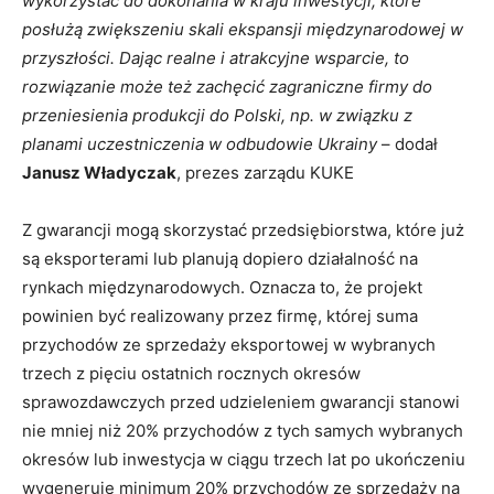
wykorzystać do dokonania w kraju inwestycji, które
posłużą zwiększeniu skali ekspansji międzynarodowej w
przyszłości. Dając realne i atrakcyjne wsparcie, to
rozwiązanie może też zachęcić zagraniczne firmy do
przeniesienia produkcji do Polski, np. w związku z
planami uczestniczenia w odbudowie Ukrainy
– dodał
Janusz Władyczak
, prezes zarządu KUKE
Z gwarancji mogą skorzystać przedsiębiorstwa, które już
są eksporterami lub planują dopiero działalność na
rynkach międzynarodowych. Oznacza to, że projekt
powinien być realizowany przez firmę, której suma
przychodów ze sprzedaży eksportowej w wybranych
trzech z pięciu ostatnich rocznych okresów
sprawozdawczych przed udzieleniem gwarancji stanowi
nie mniej niż 20% przychodów z tych samych wybranych
okresów lub inwestycja w ciągu trzech lat po ukończeniu
wygeneruje minimum 20% przychodów ze sprzedaży na