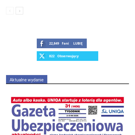
22,849
Fani
LUBIĘ
822
Obserwujący
OBSERWUJ
Aktualne wydanie