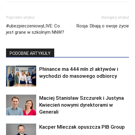
Poprzedni artykuł
Następny artykuł
#ubezpieczeniowyLIVE: Co
Rosja: Dbają o swoje życie
jest grane w szkolnym NNW?
PODOBNE ARTYKUŁY
Phinance ma 444 mln zł aktywów i
wychodzi do masowego odbiorcy
Maciej Stanisław Szczurek i Justyna
Kwiecień nowymi dyrektorami w
Generali
Kacper Mleczak opuszcza PIB Group