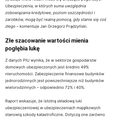
Ubezpieczenia, w których suma uwzględnia
zobowiązania kredytowe, poziom oszczędności i
zarobków, mogą być realną pomocą, gdy stanie się coś
złego –
komentuje Jan Grzegorz Prądzyński.
Złe szacowanie wartości mienia
pogłębia lukę
Z danych PIU wynika, że w sektorze gospodarstw
domowych ubezpieczonych jest średnio 49%
nieruchomości. Zabezpieczenie finansowe budynków
jednorodzinnych jest powszechniejsze niż budynków
Miło Cię widzieć. Zapisz się
wielorodzinnych – odpowiednio 72% i 40%.
na newsletter
ubezpieczeniowy!
Raport wskazuje, że istotną składową luki
ubezpieczeniowej w ubezpieczeniach majątkowych
stanowią szkody katastroficzne. Dotyczą one zarówno