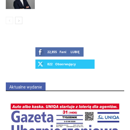
22,855
Fani
LUBIĘ
822
Obserwujący
OBSERWUJ
Aktualne wydanie