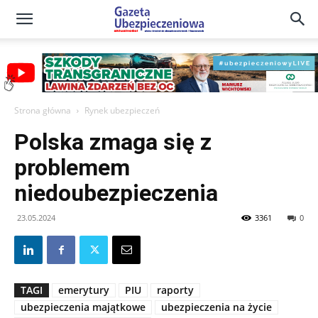
Gazeta
Ubezpieczeniowa
Strona główna
Rynek ubezpieczeń
Polska zmaga się z
–
problemem
niedoubezpieczenia
Portal
23.05.2024
3361
0
TAGI
emerytury
PIU
raporty
ubezpieczenia majątkowe
ubezpieczenia na życie