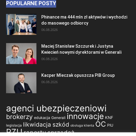
POPULARNE POSTY
Phinance ma 444 mln zł aktywów i wychodzi
do masowego odbiorcy
06.08.2026
Maciej Stanisław Szczurek i Justyna
Kwiecień nowymi dyrektorami w Generali
06.08.2026
Kacper Mleczak opuszcza PIB Group
06.08.2026
agenci ubezpieczeniowi
innowacje
brokerzy
KNF
edukacja
Generali
OC
likwidacja szkód
PIU
legislacja
obsługa klienta
PZU
raporty
sprzedaż