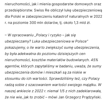
nieruchomości, jak i mienia gospodarstw domowych oraz
Codzienny newsletter
przedsiębiorstw. Swiss Re obliczył lukę ubezpieczeniową
(pn-pt)
dla Polski w zabezpieczeniu katastrof naturalnych w 2022
Szkolenia i konferencje
r. na poziomie 300 mln dolarów, tj. około 1,3 mld zł.
Nowe produkty
ubezpieczeniowe
Praca w
– W opracowaniu „Polacy i ryzyko – jak się
ubezpieczeniach
ubezpieczamy? Luka ubezpieczeniowa w Polsce”
Podcasty
pokazujemy, o ile warto zwiększyć sumę ubezpieczenia,
by była adekwatna do poziomu dzisiejszych cen
Zaakceptuj
Warunki
korzystania
oraz
Polityka
nieruchomości, kosztów materiałów budowlanych. 45%
prywatności
agentów, których zapytaliśmy w badaniu, uważa, że sumy
ubezpieczenia domów i mieszkań są za niskie w
Zapisz
stosunku do ich wartości. Sprawdziliśmy też, czy Polacy
radzą sobie z szacowaniem wartości swojego majątku. W
naszej ankiecie z 2022 r. niemal 1/5 z nich zadeklarowała,
że nie wie, jak to zrobić –
mówi Jan Grzegorz Prądzyński.