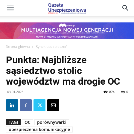
Gazeta
Ubezpieczeniowa
Strona główna
Rynek ubezpieczeń
Punkta: Najbliższe
–
sąsiedztwo stolic
województw ma drogie OC
Portal
03.01.2023
874
0
TAGI
OC
porównywarki
ubezpieczenia komunikacyjne