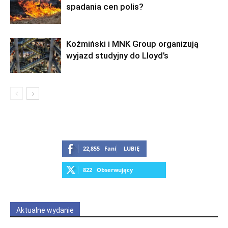
spadania cen polis?
Podcasty
Zaakceptuj
Warunki
korzystania
oraz
Polityka
Koźmiński i MNK Group organizują
prywatności
wyjazd studyjny do Lloyd’s
Zapisz
22,855
Fani
LUBIĘ
822
Obserwujący
OBSERWUJ
Aktualne wydanie