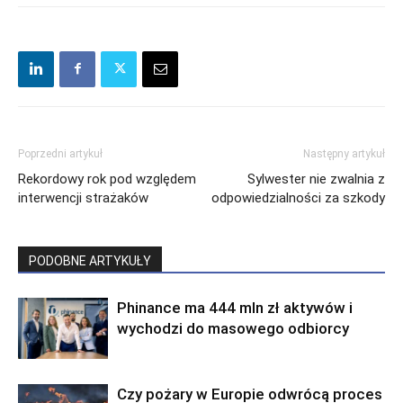
Miło Cię widzieć. Zapisz się
na newsletter
Poprzedni artykuł
Następny artykuł
ubezpieczeniowy!
Rekordowy rok pod względem
Sylwester nie zwalnia z
interwencji strażaków
odpowiedzialności za szkody
PODOBNE ARTYKUŁY
Codzienny newsletter
(pn-pt)
Phinance ma 444 mln zł aktywów i
Szkolenia i konferencje
wychodzi do masowego odbiorcy
Nowe produkty
ubezpieczeniowe
Praca w
Czy pożary w Europie odwrócą proces
ubezpieczeniach