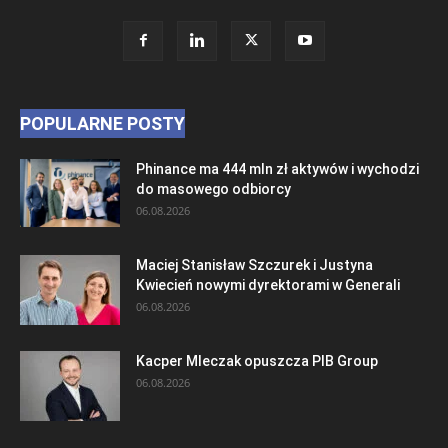
POPULARNE POSTY
Phinance ma 444 mln zł aktywów i wychodzi
do masowego odbiorcy
06.08.2026
Maciej Stanisław Szczurek i Justyna
Kwiecień nowymi dyrektorami w Generali
06.08.2026
Kacper Mleczak opuszcza PIB Group
06.08.2026