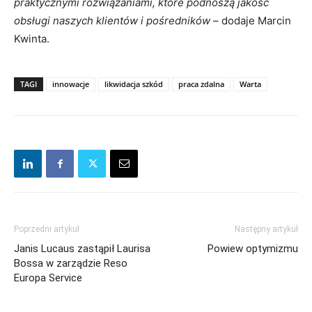
praktycznymi rozwiązaniami, które podnoszą jakość
obsługi naszych klientów i pośredników
– dodaje Marcin
Kwinta.
TAGI
innowacje
likwidacja szkód
praca zdalna
Warta
Poprzedni artykuł
Następny artykuł
Janis Lucaus zastąpił Laurisa
Powiew optymizmu
Bossa w zarządzie Reso
Europa Service