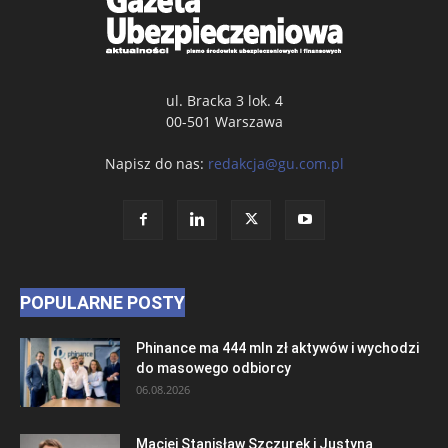
ul. Bracka 3 lok. 4
00-501 Warszawa
Napisz do nas:
redakcja@gu.com.pl
POPULARNE POSTY
Phinance ma 444 mln zł aktywów i wychodzi
do masowego odbiorcy
06.08.2026
Maciej Stanisław Szczurek i Justyna