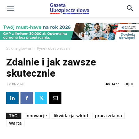
Gazeta
Ubezpieczeniowa
Strona główna
Rynek ubezpieczeń
Zdalnie i jak zawsze
–
skutecznie
08.06.2020
1427
0
Portal
TAGI
innowacje
likwidacja szkód
praca zdalna
Warta