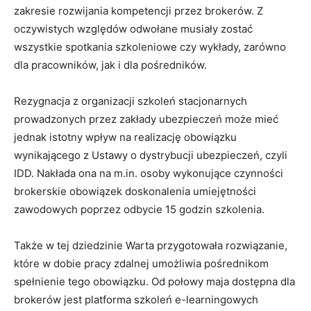
Miło Cię widzieć. Zapisz się
zakresie rozwijania kompetencji przez brokerów. Z
na newsletter
oczywistych względów odwołane musiały zostać
ubezpieczeniowy!
wszystkie spotkania szkoleniowe czy wykłady, zarówno
dla pracowników, jak i dla pośredników.
Rezygnacja z organizacji szkoleń stacjonarnych
prowadzonych przez zakłady ubezpieczeń może mieć
Codzienny newsletter
jednak istotny wpływ na realizację obowiązku
(pn-pt)
wynikającego z Ustawy o dystrybucji ubezpieczeń, czyli
Szkolenia i konferencje
Nowe produkty
IDD. Nakłada ona na m.in. osoby wykonujące czynności
ubezpieczeniowe
brokerskie obowiązek doskonalenia umiejętności
Praca w
zawodowych poprzez odbycie 15 godzin szkolenia.
ubezpieczeniach
Podcasty
Także w tej dziedzinie Warta przygotowała rozwiązanie,
Zaakceptuj
Warunki
które w dobie pracy zdalnej umożliwia pośrednikom
korzystania
oraz
Polityka
spełnienie tego obowiązku. Od połowy maja dostępna dla
prywatności
brokerów jest platforma szkoleń e-learningowych