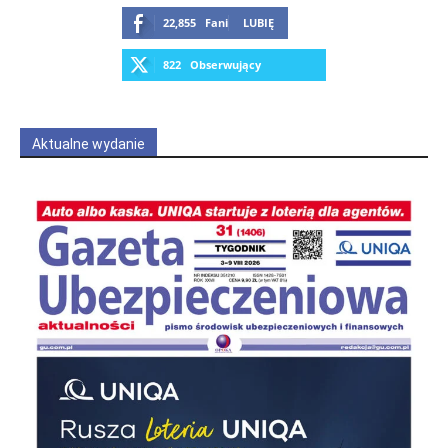
22,855
Fani
LUBIĘ
822
Obserwujący
OBSERWUJ
Aktualne wydanie