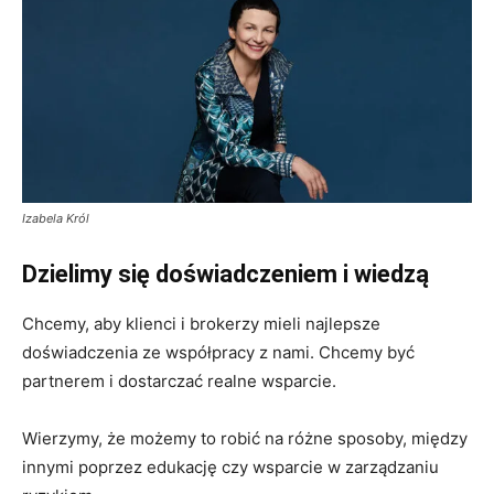
Izabela Król
Miło Cię widzieć. Zapisz się
na newsletter
Dzielimy się doświadczeniem i wiedzą
ubezpieczeniowy!
Chcemy, aby klienci i brokerzy mieli najlepsze
doświadczenia ze współpracy z nami. Chcemy być
partnerem i dostarczać realne wsparcie.
Codzienny newsletter
Wierzymy, że możemy to robić na różne sposoby, między
(pn-pt)
innymi poprzez edukację czy wsparcie w zarządzaniu
Szkolenia i konferencje