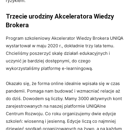
ryzykiem.
Nowe produkty
ubezpieczeniowe
Praca w
Trzecie urodziny Akceleratora Wiedzy
ubezpieczeniach
Brokera
Podcasty
Zaakceptuj
Warunki
Program szkoleniowy Akcelerator Wiedzy Brokera UNIQA
korzystania
oraz
Polityka
wystartował w maju 2020 r., dokładnie trzy lata temu.
prywatności
Chcieliśmy poszerzyć skalę działań edukacyjnych i
uczynić je bardziej dostępnymi, do czego
Zapisz
wykorzystaliśmy platformę e-learningową.
Okazało się, że forma online idealnie wpisała się w czas
pandemii. Pomaga nam budować i wzmacniać relacje aż
do dziś. Dowodem są liczby. Mamy 3000 aktywnych kont
zarejestrowanych na naszej platformie UNIQAlne
Centrum Rozwoju. Co roku organizujemy dwie edycje
szkoleń: wiosenną i jesienną. Edycje liczą co najmniej
dziewięć spotkań organizowanych na żywo, a na każdym