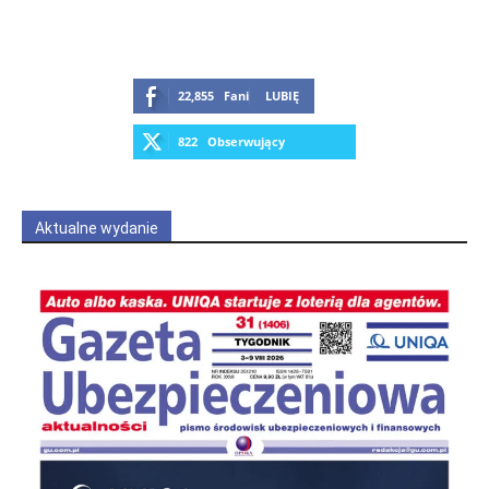
22,855
Fani
LUBIĘ
822
Obserwujący
OBSERWUJ
Aktualne wydanie