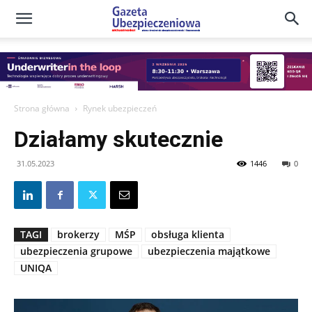
Gazeta
Ubezpieczeniowa
Strona główna
Rynek ubezpieczeń
Działamy skutecznie
–
31.05.2023
1446
0
Portal
TAGI
brokerzy
MŚP
obsługa klienta
ubezpieczenia grupowe
ubezpieczenia majątkowe
UNIQA