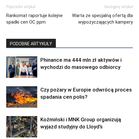
Poprzedni artykuł
Następny artykuł
Rankomat raportuje kolejne
Warta ze specjalną ofertą dla
spadki cen OC ppm
wypożyczających kampery
PODOBNE ARTYKUŁY
Phinance ma 444 mln zł aktywów i
wychodzi do masowego odbiorcy
Czy pożary w Europie odwrócą proces
spadania cen polis?
Koźmiński i MNK Group organizują
wyjazd studyjny do Lloyd’s