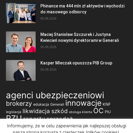
Phinance ma 444 mln zł aktywów i wychodzi
do masowego odbiorcy
06.08.2026
Maciej Stanisław Szczurek i Justyna
Kwiecień nowymi dyrektorami w Generali
06.08.2026
Kacper Mleczak opuszcza PIB Group
06.08.2026
agenci ubezpieczeniowi
innowacje
brokerzy
KNF
edukacja
Generali
OC
likwidacja szkód
PIU
legislacja
obsługa klienta
PZU
raporty
sprzedaż
ubezpieczenia komunikacyjne
Informujemy, że w celu zapewnienia jak najlepszej obsługi
nasza strona korzysta z ciasteczek (plików cookies).