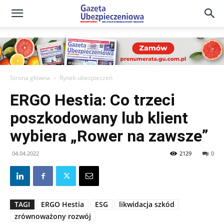
Gazeta
Ubezpieczeniowa
Strona główna
Rynek ubezpieczeń
ERGO Hestia: Co trzeci
–
poszkodowany lub klient
wybiera „Rower na zawsze”
Portal
04.04.2022
2129
0
TAGI
ERGO Hestia
ESG
likwidacja szkód
zrównoważony rozwój