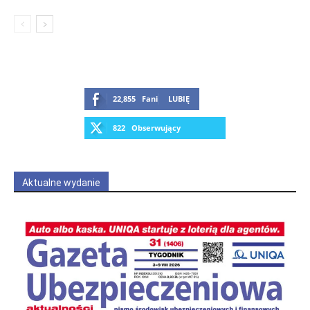
22,855
Fani
LUBIĘ
822
Obserwujący
OBSERWUJ
Aktualne wydanie