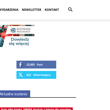
WYDARZENIA
NEWSLETTER
KONTAKT
22,855
Fani
LUBIĘ
822
Obserwujący
OBSERWUJ
Aktualne wydanie