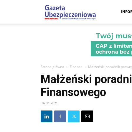
Gazeta
INFO
Ubezpieczeniow
–
Strona główna
Finanse
Małżeński poradnik prawn
Małżeński poradn
Portal
Finansowego
02.11.2021