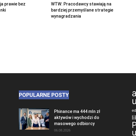
cja prawie bez
WTW: Pracodawcy stawiają na
nki
bardziej przemyślane strategie
wynagradzania
POPULARNE POSTY
ed
Phinance ma 444 mln zł
l
aktywów i wychodzi do
masowego odbiorcy
06.08.2026