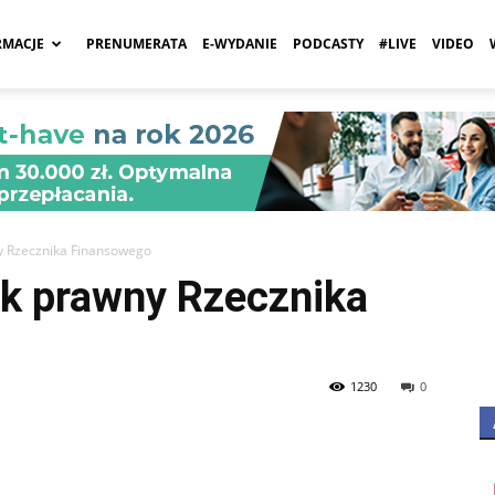
RMACJE
PRENUMERATA
E-WYDANIE
PODCASTY
#LIVE
VIDEO
a
y Rzecznika Finansowego
ik prawny Rzecznika
1230
0