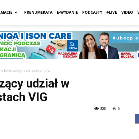
RMACJE
PRENUMERATA
E-WYDANIE
PODCASTY
#LIVE
VIDEO
a
 w kwartalnych wzrostach VIG
zący udział w
stach VIG
828
0