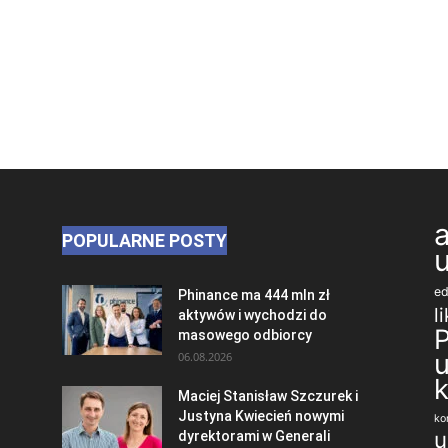
POPULARNE POSTY
ed
Phinance ma 444 mln zł
l
aktywów i wychodzi do
masowego odbiorcy
06.08.2026
Maciej Stanisław Szczurek i
Justyna Kwiecień nowymi
ko
u
dyrektorami w Generali