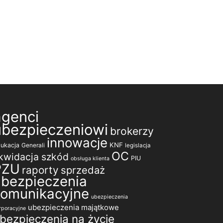
agenci
ubezpieczeniowi
brokerzy
innowacje
KNF
ukacja
Generali
legislacja
OC
ikwidacja szkód
PIU
obsługa klienta
PZU
raporty
sprzedaż
ubezpieczenia
komunikacyjne
ubezpieczenia
ubezpieczenia majątkowe
rporacyjne
bezpieczenia na życie