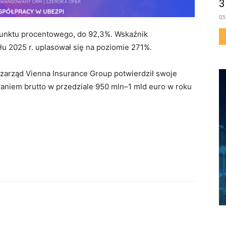
3
03
 punktu procentowego, do 92,3%. Wskaźnik
u 2025 r. uplasował się na poziomie 271%.
zarząd Vienna Insurance Group potwierdził swoje
aniem brutto w przedziale 950 mln–1 mld euro w roku
Miło Cię widzieć. Zapisz się na newsletter ubezpieczeniowy!
Codzienny newsletter (pn-pt)
Szkolenia i konferencje
Nowe produkty ubezpieczeniowe
Praca w ubezpieczeniach
Podcasty
Zaakceptuj
Warunki korzystania
oraz
Polityka prywatności