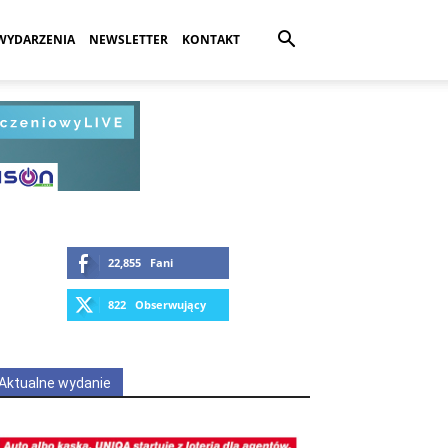
WYDARZENIA
NEWSLETTER
KONTAKT
22,855
Fani
LUBIĘ
822
Obserwujący
OBSERWUJ
Aktualne wydanie