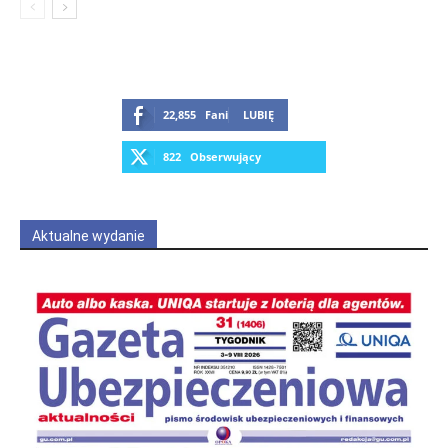
22,855
Fani
LUBIĘ
822
Obserwujący
OBSERWUJ
Aktualne wydanie