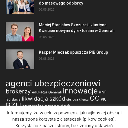
do masowego odbiorcy
06.08.2026
Maciej Stanisław Szczurek i Justyna
Kwiecień nowymi dyrektorami w Generali
06.08.2026
Kacper Mleczak opuszcza PIB Group
06.08.2026
agenci ubezpieczeniowi
innowacje
brokerzy
KNF
edukacja
Generali
OC
likwidacja szkód
PIU
legislacja
obsługa klienta
PZU
raporty
sprzedaż
ubezpieczenia komunikacyjne
Informujemy, że w celu zapewnienia jak najlepszej obsługi
nasza strona korzysta z ciasteczek (plików cookies).
ubezpieczenia majątkowe
ubezpieczenia korporacyjne
ubezpieczenia na życie
Korzystając z naszej strony, bez zmiany ustawień
ubezpieczenia