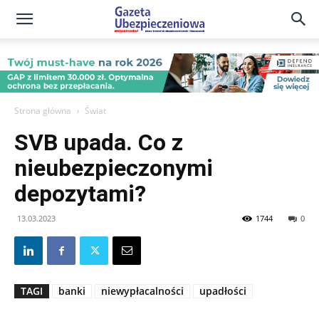
Gazeta
Ubezpieczeniowa
Strona główna
Świat
SVB upada. Co z
–
nieubezpieczonymi
depozytami?
Portal
13.03.2023
1744
0
TAGI
banki
niewypłacalności
upadłości