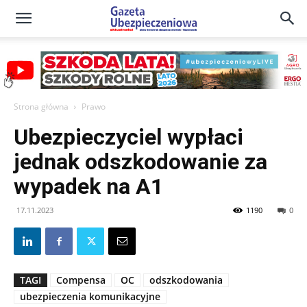
Gazeta
Ubezpieczeniowa
Strona główna
Prawo
Ubezpieczyciel wypłaci
–
jednak odszkodowanie za
wypadek na A1
Portal
17.11.2023
1190
0
TAGI
Compensa
OC
odszkodowania
ubezpieczenia komunikacyjne