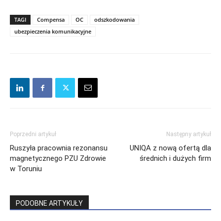
TAGI
Compensa
OC
odszkodowania
ubezpieczenia komunikacyjne
Poprzedni artykuł
Następny artykuł
Ruszyła pracownia rezonansu
UNIQA z nową ofertą dla
magnetycznego PZU Zdrowie
średnich i dużych firm
w Toruniu
PODOBNE ARTYKUŁY