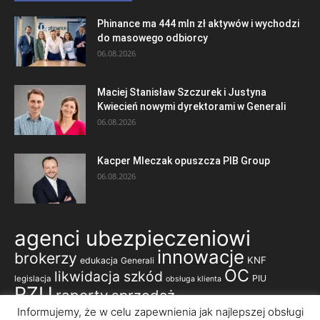
Phinance ma 444 mln zł aktywów i wychodzi
do masowego odbiorcy
06.08.2026
Maciej Stanisław Szczurek i Justyna
Kwiecień nowymi dyrektorami w Generali
06.08.2026
Kacper Mleczak opuszcza PIB Group
06.08.2026
agenci ubezpieczeniowi
innowacje
brokerzy
KNF
edukacja
Generali
OC
likwidacja szkód
PIU
legislacja
obsługa klienta
PZU
raporty
sprzedaż
ubezpieczenia komunikacyjne
Informujemy, że w celu zapewnienia jak najlepszej obsługi