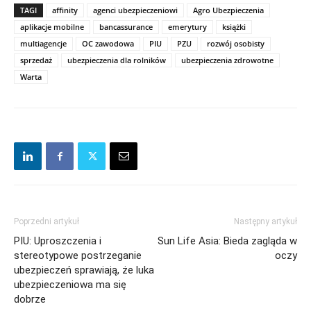
TAGI
affinity
agenci ubezpieczeniowi
Agro Ubezpieczenia
aplikacje mobilne
bancassurance
emerytury
książki
multiagencje
OC zawodowa
PIU
PZU
rozwój osobisty
sprzedaż
ubezpieczenia dla rolników
ubezpieczenia zdrowotne
Warta
Poprzedni artykuł
Następny artykuł
PIU: Uproszczenia i
Sun Life Asia: Bieda zagląda w
stereotypowe postrzeganie
oczy
ubezpieczeń sprawiają, że luka
ubezpieczeniowa ma się
dobrze