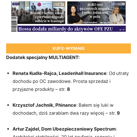
KUP E-WYDANIE
Dodatek specjalny MULTIAGENT:
Renata Kudła-Rajca, Leadenhall Insurance
: Od utraty
dochodu po OC zawodowe. Prosta sprzedaż i
przyjazne produkty – str.
8
Krzysztof Jachnik, Phinance
: Bałem się luki w
dochodach, dziś zarabiam dwa razy więcej – str.
9
Artur Zajdel, Dom Ubezpieczeniowy Spectrum
:
Architekci stabilności. 20 lat zaufania, rozwoju i