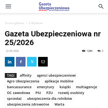
Gazeta
Strona główna
E-Wydanie
Ubezpieczeniowa
Gazeta Ubezpieczeniowa nr
25/2026
–
22.06.2026
1284
0
Portal
TAGI
affinity
agenci ubezpieczeniowi
Agro Ubezpieczenia
aplikacje mobilne
bancassurance
emerytury
książki
multiagencje
OC zawodowa
PIU
PZU
rozwój osobisty
sprzedaż
ubezpieczenia dla rolników
ubezpieczenia zdrowotne
Warta