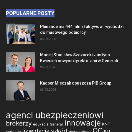
POPULARNE POSTY
Phinance ma 444 mln zł aktywów i wychodzi
do masowego odbiorcy
06.08.2026
Maciej Stanisław Szczurek i Justyna
Kwiecień nowymi dyrektorami w Generali
06.08.2026
Kacper Mleczak opuszcza PIB Group
06.08.2026
agenci ubezpieczeniowi
innowacje
brokerzy
KNF
edukacja
Generali
OC
likwidacja szkód
PIU
legislacja
obsługa klienta