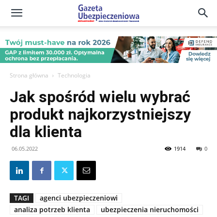
Gazeta
Ubezpieczeniowa
Strona główna
Technologia
Jak spośród wielu wybrać
–
produkt najkorzystniejszy
dla klienta
Portal
06.05.2022
1914
0
TAGI
agenci ubezpieczeniowi
analiza potrzeb klienta
ubezpieczenia nieruchomości