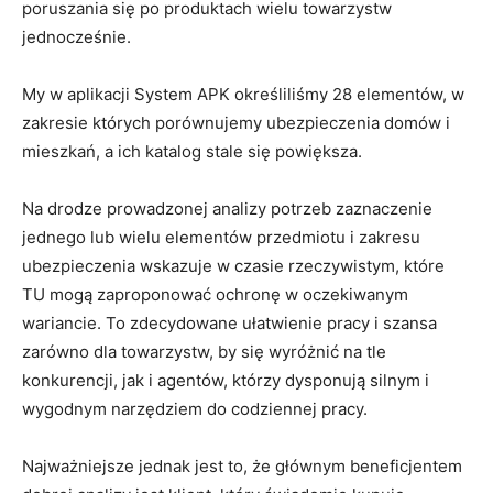
poruszania się po produktach wielu towarzystw
jednocześnie.
My w aplikacji System APK określiliśmy 28 elementów, w
Miło Cię widzieć. Zapisz się
zakresie których porównujemy ubezpieczenia domów i
na newsletter
mieszkań, a ich katalog stale się powiększa.
ubezpieczeniowy!
Na drodze prowadzonej analizy potrzeb zaznaczenie
jednego lub wielu elementów przedmiotu i zakresu
ubezpieczenia wskazuje w czasie rzeczywistym, które
TU mogą zaproponować ochronę w oczekiwanym
Codzienny newsletter
wariancie. To zdecydowane ułatwienie pracy i szansa
(pn-pt)
zarówno dla towarzystw, by się wyróżnić na tle
Szkolenia i konferencje
Nowe produkty
konkurencji, jak i agentów, którzy dysponują silnym i
ubezpieczeniowe
wygodnym narzędziem do codziennej pracy.
Praca w
ubezpieczeniach
Najważniejsze jednak jest to, że głównym beneficjentem
Podcasty