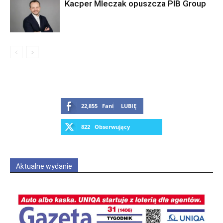
Kacper Mleczak opuszcza PIB Group
22,855
Fani
LUBIĘ
822
Obserwujący
OBSERWUJ
Aktualne wydanie