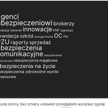
agenci
ubezpieczeniowi
brokerzy
innowacje
KNF
ukacja
Generali
legislacja
OC
ikwidacja szkód
PIU
obsługa klienta
PZU
raporty
sprzedaż
ubezpieczenia
komunikacyjne
ubezpieczenia
ubezpieczenia majątkowe
rporacyjne
bezpieczenia na życie
bezpieczenia zdrowotne
wyniki
inansowe
naszej strony, bez zmiany ustawień przeglądarki wyrażasz zgodę