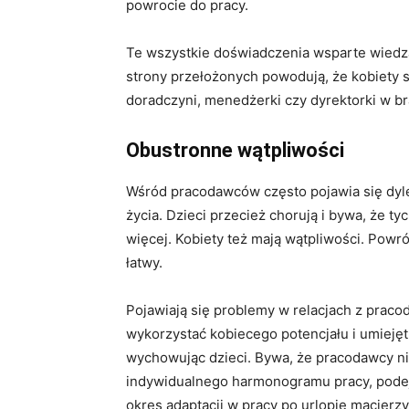
powrocie do pracy.
Te wszystkie doświadczenia wsparte wied
strony przełożonych powodują, że kobiety 
doradczyni, menedżerki czy dyrektorki w b
Obustronne wątpliwości
Wśród pracodawców często pojawia się dyle
życia. Dzieci przecież chorują i bywa, że t
więcej. Kobiety też mają wątpliwości. Powró
łatwy.
Pojawiają się problemy w relacjach z praco
wykorzystać kobiecego potencjału i umiejęt
wychowując dzieci. Bywa, że pracodawcy ni
indywidualnego harmonogramu pracy, podejś
okres adaptacji w pracy po urlopie macierzy