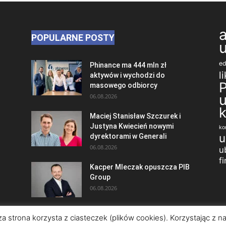
POPULARNE POSTY
ed
Phinance ma 444 mln zł
l
aktywów i wychodzi do
masowego odbiorcy
06.08.2026
Maciej Stanisław Szczurek i
Justyna Kwiecień nowymi
ko
u
dyrektorami w Generali
06.08.2026
u
f
Kacper Mleczak opuszcza PIB
Group
06.08.2026
za strona korzysta z ciasteczek (plików cookies). Korzystając z 