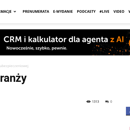
RMACJE
PRENUMERATA
E-WYDANIE
PODCASTY
#LIVE
VIDEO
a
ubezpieczeniowej
ranży
1313
0