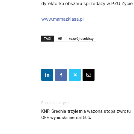
dyrektorka obszaru sprzedaży w PZU Życie
www.mamazklasa.pl
TAGI
HR
rozwój osobisty
Poprzedni artykuł
KNF: Średnia trzyletnia ważona stopa zwrotu
OFE wyniosła niemal 50%