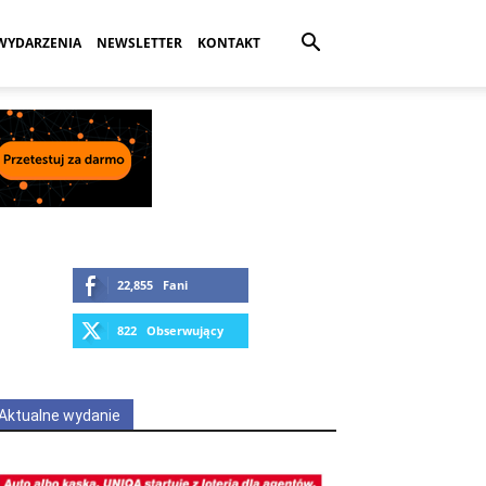
WYDARZENIA
NEWSLETTER
KONTAKT
22,855
Fani
LUBIĘ
822
Obserwujący
OBSERWUJ
Aktualne wydanie