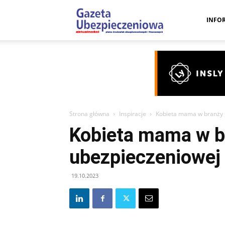
Gazeta
INFO
Ubezpieczeniow
–
Strona główna
Inspiracje
Kobieta mama w branży 
Kobieta mama w b
Portal
ubezpieczeniowej
19.10.2023