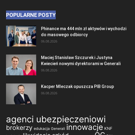
POPULARNE POSTY
Phinance ma 444 mln zł aktywów i wychodzi
do masowego odbiorcy
06.08.2026
Maciej Stanisław Szczurek i Justyna
Kwiecień nowymi dyrektorami w Generali
06.08.2026
Kacper Mleczak opuszcza PIB Group
06.08.2026
agenci ubezpieczeniowi
innowacje
brokerzy
KNF
edukacja
Generali
OC