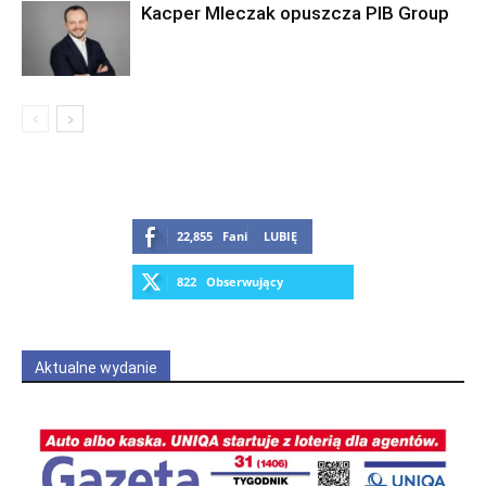
Kacper Mleczak opuszcza PIB Group
22,855
Fani
LUBIĘ
822
Obserwujący
OBSERWUJ
Aktualne wydanie