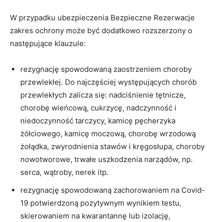
W przypadku ubezpieczenia Bezpieczne Rezerwacje
zakres ochrony może być dodatkowo rozszerzony o
następujące klauzule:
rezygnację spowodowaną zaostrzeniem choroby
przewlekłej. Do najczęściej występujących chorób
przewlekłych zalicza się: nadciśnienie tętnicze,
chorobę wieńcową, cukrzycę, nadczynność i
niedoczynność tarczycy, kamicę pęcherzyka
żółciowego, kamicę moczową, chorobę wrzodową
żołądka, zwyrodnienia stawów i kręgosłupa, choroby
nowotworowe, trwałe uszkodzenia narządów, np.
Miło Cię widzieć. Zapisz się
serca, wątroby, nerek itp.
na newsletter
ubezpieczeniowy!
rezygnację spowodowaną zachorowaniem na Covid-
19 potwierdzoną pozytywnym wynikiem testu,
skierowaniem na kwarantannę lub izolację,