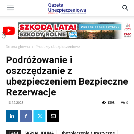
Gazeta
Ubezpieczeniowa
Strona główna
Produkty ubezpieczeniowe
Podróżowanie i
–
oszczędzanie z
ubezpieczeniem Bezpieczne
Portal
Rezerwacje
18.12.2023
1398
0
TAGI
SIGNAL IDUNA
ubezpieczenia turystyczne