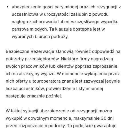
ubezpieczenie gości pary młodej oraz ich rezygnacji z
uczestnictwa w uroczystości zaślubin z powodu
Codzienny newsletter
nagłego zachorowania lub nieszczęśliwego wypadku
(pn-pt)
Szkolenia i konferencje
państwa młodych. Ta klauzula dostępna jest w
Nowe produkty
wybranych biurach podróży.
ubezpieczeniowe
Praca w
Bezpieczne Rezerwacje stanowią również odpowiedź na
ubezpieczeniach
potrzeby przedsiębiorców. Niektóre firmy nagradzają
Podcasty
swoich pracowników lub klientów poprzez zaproszenie
Zaakceptuj
Warunki
ich na atrakcyjny wyjazd. W momencie wykupienia przez
korzystania
oraz
Polityka
nich oferty u touroperatora znana jest zazwyczaj jedynie
prywatności
liczba uczestników, potwierdzenie listy imiennej
Zapisz
następuje znacznie później.
W takiej sytuacji ubezpieczenie od rezygnacji można
wykupić w dowolnym momencie, maksymalnie 30 dni
przed rozpoczęciem podróży. To podejście gwarantuje