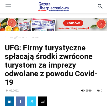
Gazeta
Ubezpieczeniowa
Strona główna
Finanse
UFG: Firmy turystyczne
–
spłacają środki zwrócone
turystom za imprezy
Portal
odwołane z powodu Covid-
19
14.02.2022
2589
0