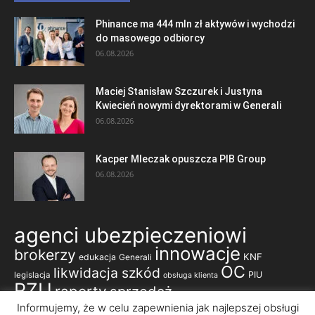
Phinance ma 444 mln zł aktywów i wychodzi
do masowego odbiorcy
06.08.2026
Maciej Stanisław Szczurek i Justyna
Kwiecień nowymi dyrektorami w Generali
06.08.2026
Kacper Mleczak opuszcza PIB Group
06.08.2026
agenci ubezpieczeniowi
innowacje
brokerzy
KNF
edukacja
Generali
OC
likwidacja szkód
PIU
legislacja
obsługa klienta
PZU
raporty
sprzedaż
ubezpieczenia komunikacyjne
Informujemy, że w celu zapewnienia jak najlepszej obsługi