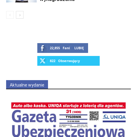
22,855
Fani
LUBIĘ
822
Obserwujący
OBSERWUJ
Aktualne wydanie