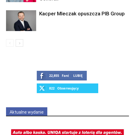
Kacper Mleczak opuszcza PIB Group
22,855
Fani
LUBIĘ
822
Obserwujący
OBSERWUJ
Aktualne wydanie