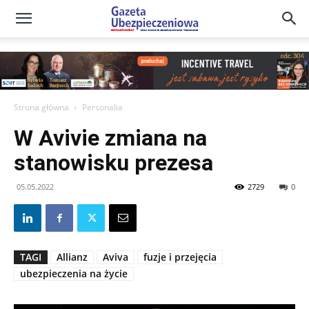
Gazeta
Ubezpieczeniowa
Strona główna
Personalia
W Avivie zmiana na
–
stanowisku prezesa
05.05.2022
2729
0
Portal
TAGI
Allianz
Aviva
fuzje i przejęcia
ubezpieczenia na życie