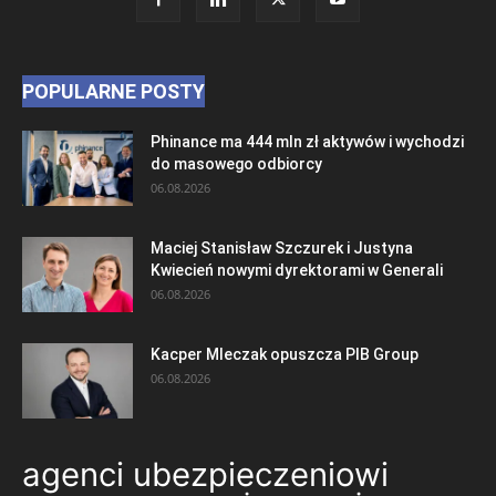
POPULARNE POSTY
Phinance ma 444 mln zł aktywów i wychodzi
do masowego odbiorcy
06.08.2026
Maciej Stanisław Szczurek i Justyna
Kwiecień nowymi dyrektorami w Generali
06.08.2026
Kacper Mleczak opuszcza PIB Group
06.08.2026
agenci ubezpieczeniowi