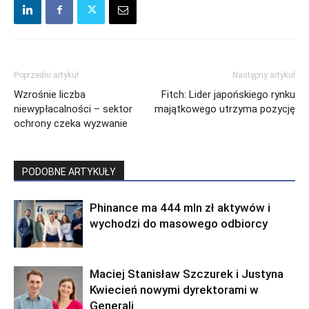
Poprzedni artykuł
Następny artykuł
Wzrośnie liczba
Fitch: Lider japońskiego rynku
niewypłacalności – sektor
majątkowego utrzyma pozycję
ochrony czeka wyzwanie
PODOBNE ARTYKUŁY
Phinance ma 444 mln zł aktywów i
wychodzi do masowego odbiorcy
Maciej Stanisław Szczurek i Justyna
Kwiecień nowymi dyrektorami w
Generali