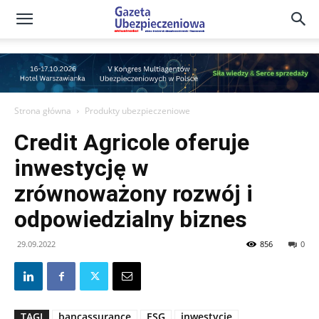
Gazeta
Ubezpieczeniowa
Strona główna
Produkty ubezpieczeniowe
Credit Agricole oferuje
–
inwestycję w
zrównoważony rozwój i
Portal
odpowiedzialny biznes
29.09.2022
856
0
TAGI
bancassurance
ESG
inwestycje