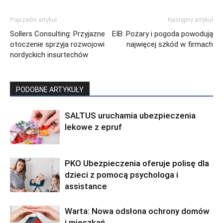
Poprzedni artykuł
Następny artykuł
Sollers Consulting: Przyjazne
EIB: Pożary i pogoda powodują
otoczenie sprzyja rozwojowi
najwięcej szkód w firmach
nordyckich insurtechów
PODOBNE ARTYKUŁY
SALTUS uruchamia ubezpieczenia
lekowe z epruf
PKO Ubezpieczenia oferuje polisę dla
dzieci z pomocą psychologa i
assistance
Warta: Nowa odsłona ochrony domów
i mieszkań