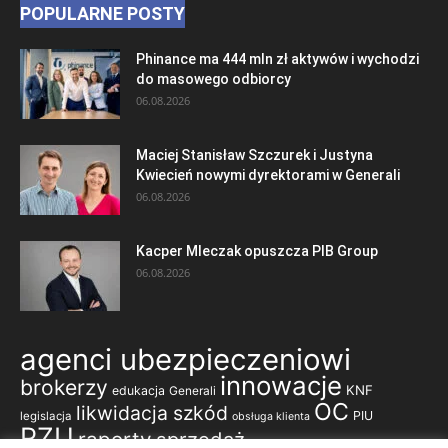
POPULARNE POSTY
Phinance ma 444 mln zł aktywów i wychodzi
do masowego odbiorcy
06.08.2026
Maciej Stanisław Szczurek i Justyna
Kwiecień nowymi dyrektorami w Generali
06.08.2026
Kacper Mleczak opuszcza PIB Group
06.08.2026
agenci ubezpieczeniowi
innowacje
brokerzy
KNF
edukacja
Generali
OC
likwidacja szkód
PIU
legislacja
obsługa klienta
PZU
raporty
sprzedaż