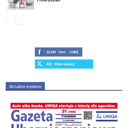
22,855
Fani
LUBIĘ
822
Obserwujący
OBSERWUJ
Aktualne wydanie