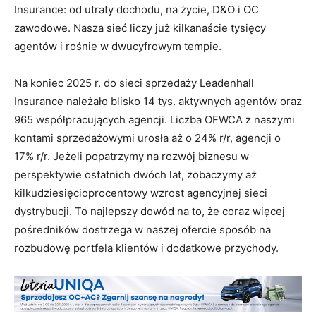
Insurance: od utraty dochodu, na życie, D&O i OC
zawodowe. Nasza sieć liczy już kilkanaście tysięcy
agentów i rośnie w dwucyfrowym tempie.
Na koniec 2025 r. do sieci sprzedaży Leadenhall
Insurance należało blisko 14 tys. aktywnych agentów oraz
965 współpracujących agencji. Liczba OFWCA z naszymi
kontami sprzedażowymi urosła aż o 24% r/r, agencji o
17% r/r. Jeżeli popatrzymy na rozwój biznesu w
perspektywie ostatnich dwóch lat, zobaczymy aż
kilkudziesięcioprocentowy wzrost agencyjnej sieci
dystrybucji. To najlepszy dowód na to, że coraz więcej
pośredników dostrzega w naszej ofercie sposób na
rozbudowę portfela klientów i dodatkowe przychody.