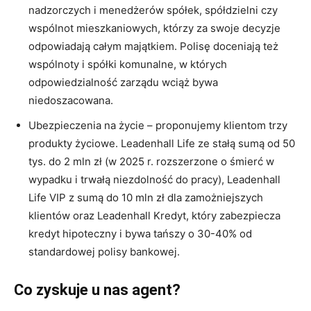
Miło Cię widzieć. Zapisz się
nadzorczych i menedżerów spółek, spółdzielni czy
na newsletter
wspólnot mieszkaniowych, którzy za swoje decyzje
ubezpieczeniowy!
odpowiadają całym majątkiem. Polisę doceniają też
wspólnoty i spółki komunalne, w których
odpowiedzialność zarządu wciąż bywa
niedoszacowana.
Codzienny newsletter
Ubezpieczenia na życie – proponujemy klientom trzy
(pn-pt)
produkty życiowe. Leadenhall Life ze stałą sumą od 50
Szkolenia i konferencje
tys. do 2 mln zł (w 2025 r. rozszerzone o śmierć w
Nowe produkty
wypadku i trwałą niezdolność do pracy), Leadenhall
ubezpieczeniowe
Praca w
Life VIP z sumą do 10 mln zł dla zamożniejszych
ubezpieczeniach
klientów oraz Leadenhall Kredyt, który zabezpiecza
Podcasty
kredyt hipoteczny i bywa tańszy o 30-40% od
standardowej polisy bankowej.
Zaakceptuj
Warunki
korzystania
oraz
Polityka
prywatności
Co zyskuje u nas agent?