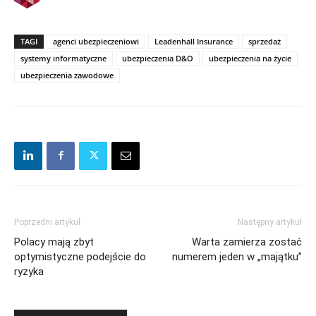
TAGI
agenci ubezpieczeniowi
Leadenhall Insurance
sprzedaż
systemy informatyczne
ubezpieczenia D&O
ubezpieczenia na życie
ubezpieczenia zawodowe
Poprzedni artykuł
Następny artykuł
Polacy mają zbyt
Warta zamierza zostać
optymistyczne podejście do
numerem jeden w „majątku”
ryzyka