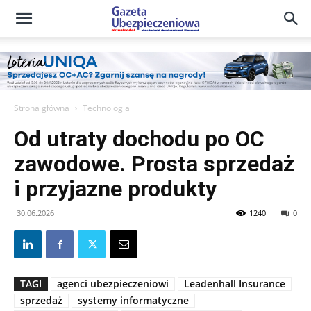
Gazeta
Ubezpieczeniowa
Strona główna
Technologia
Od utraty dochodu po OC
–
zawodowe. Prosta sprzedaż
i przyjazne produkty
Portal
30.06.2026
1240
0
TAGI
agenci ubezpieczeniowi
Leadenhall Insurance
sprzedaż
systemy informatyczne