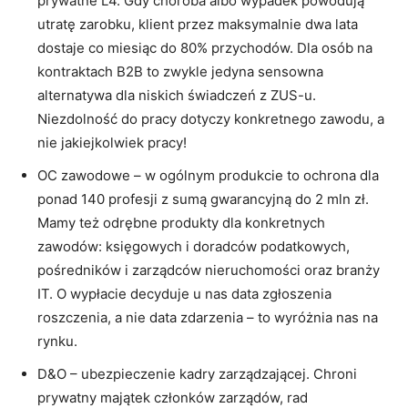
prywatne L4. Gdy choroba albo wypadek powodują
utratę zarobku, klient przez maksymalnie dwa lata
dostaje co miesiąc do 80% przychodów. Dla osób na
kontraktach B2B to zwykle jedyna sensowna
alternatywa dla niskich świadczeń z ZUS-u.
Niezdolność do pracy dotyczy konkretnego zawodu, a
nie jakiejkolwiek pracy!
OC zawodowe – w ogólnym produkcie to ochrona dla
ponad 140 profesji z sumą gwarancyjną do 2 mln zł.
Mamy też odrębne produkty dla konkretnych
zawodów: księgowych i doradców podatkowych,
pośredników i zarządców nieruchomości oraz branży
IT. O wypłacie decyduje u nas data zgłoszenia
roszczenia, a nie data zdarzenia – to wyróżnia nas na
rynku.
D&O – ubezpieczenie kadry zarządzającej. Chroni
prywatny majątek członków zarządów, rad