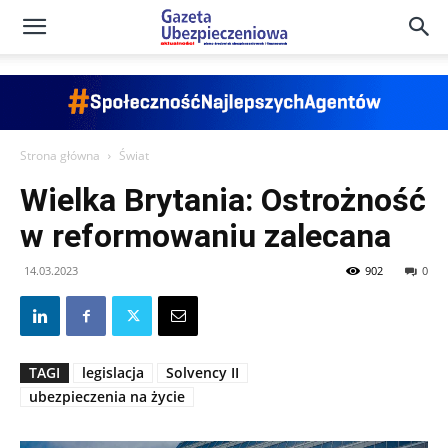
Gazeta
Ubezpieczeniowa
Strona główna
Świat
Wielka Brytania: Ostrożność
–
w reformowaniu zalecana
14.03.2023
902
0
Portal
TAGI
legislacja
Solvency II
ubezpieczenia na życie