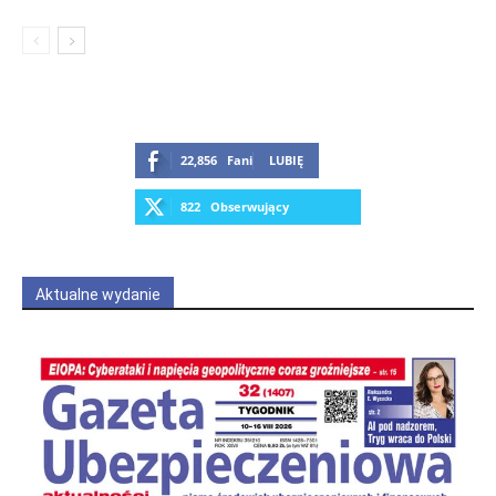
22,856
Fani
LUBIĘ
822
Obserwujący
OBSERWUJ
Aktualne wydanie