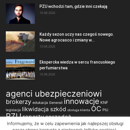
PZU wchodzi tam, gdzie inni czekają
10.08.2026
Każdy sezon uczy nas czegoś nowego.
Nowe agrocasco i zmiany w...
10.08.2026
Ekspercka wiedza w sercu francuskiego
perfumiarstwa
10.08.2026
agenci ubezpieczeniowi
innowacje
brokerzy
KNF
edukacja
Generali
OC
likwidacja szkód
PIU
legislacja
obsługa klienta
PZU
raporty
sprzedaż
ubezpieczenia komunikacyjne
Informujemy, że w celu zapewnienia jak najlepszej obsługi
nasza strona korzysta z ciasteczek (plików cookies).