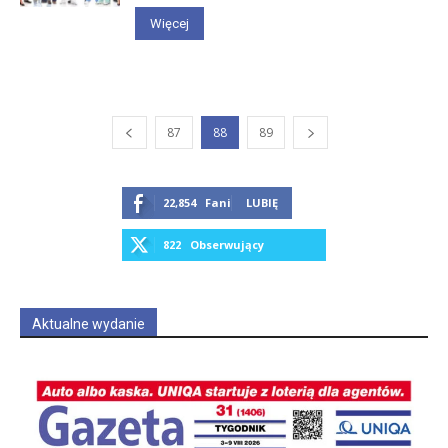
Więcej
87
88
89
22,854
Fani
LUBIĘ
822
Obserwujący
OBSERWUJ
Aktualne wydanie