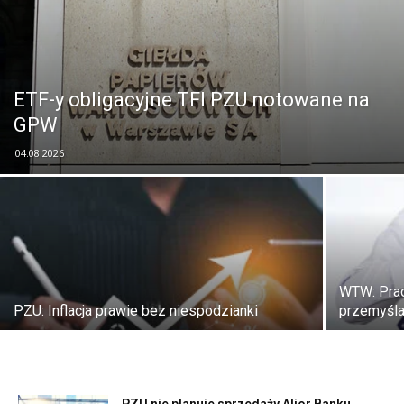
ETF-y obligacyjne TFI PZU notowane na
GPW
04.08.2026
WTW: Prac
PZU: Inflacja prawie bez niespodzianki
przemyśla
PZU nie planuje sprzedaży Alior Banku