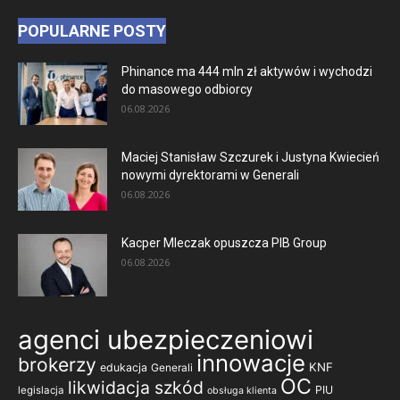
POPULARNE POSTY
Phinance ma 444 mln zł aktywów i wychodzi
do masowego odbiorcy
06.08.2026
Maciej Stanisław Szczurek i Justyna Kwiecień
nowymi dyrektorami w Generali
06.08.2026
Kacper Mleczak opuszcza PIB Group
06.08.2026
agenci ubezpieczeniowi
innowacje
brokerzy
KNF
edukacja
Generali
OC
likwidacja szkód
PIU
legislacja
obsługa klienta